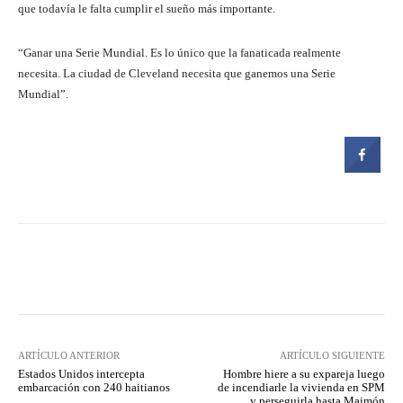
que todavía le falta cumplir el sueño más importante.
“Ganar una Serie Mundial. Es lo único que la fanaticada realmente
necesita. La ciudad de Cleveland necesita que ganemos una Serie
Mundial”.
Facebook
Twitter
Pinterest
ARTÍCULO ANTERIOR
ARTÍCULO SIGUIENTE
Estados Unidos intercepta
Hombre hiere a su expareja luego
embarcación con 240 haitianos
de incendiarle la vivienda en SPM
y perseguirla hasta Maimón