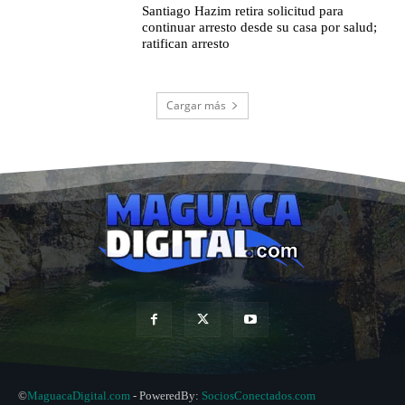
Santiago Hazim retira solicitud para
continuar arresto desde su casa por salud;
ratifican arresto
Cargar más
©
MaguacaDigital.com
- PoweredBy:
SociosConectados.com