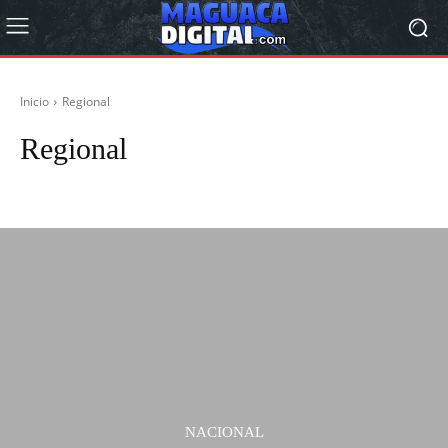
Inicio
Regional
Regional
Deportes
Económicas
Editorial
Internacional
Nacional
Opinión
NACIONAL