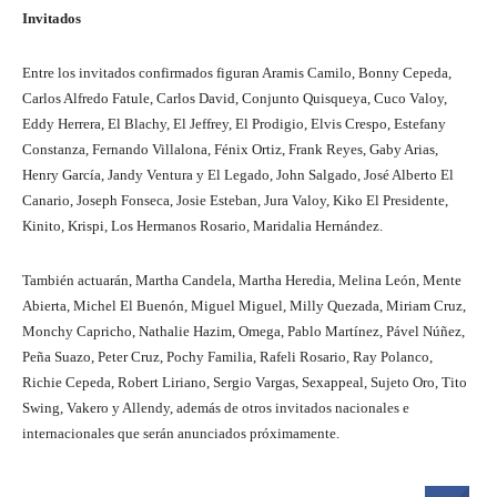
Invitados
Entre los invitados confirmados figuran Aramis Camilo, Bonny Cepeda,
Carlos Alfredo Fatule, Carlos David, Conjunto Quisqueya, Cuco Valoy,
Eddy Herrera, El Blachy, El Jeffrey, El Prodigio, Elvis Crespo, Estefany
Constanza, Fernando Villalona, Fénix Ortiz, Frank Reyes, Gaby Arias,
Henry García, Jandy Ventura y El Legado, John Salgado, José Alberto El
Canario, Joseph Fonseca, Josie Esteban, Jura Valoy, Kiko El Presidente,
Kinito, Krispi, Los Hermanos Rosario, Maridalia Hernández.
También actuarán, Martha Candela, Martha Heredia, Melina León, Mente
Abierta, Michel El Buenón, Miguel Miguel, Milly Quezada, Miriam Cruz,
Monchy Capricho, Nathalie Hazim, Omega, Pablo Martínez, Pável Núñez,
Peña Suazo, Peter Cruz, Pochy Familia, Rafeli Rosario, Ray Polanco,
Richie Cepeda, Robert Liriano, Sergio Vargas, Sexappeal, Sujeto Oro, Tito
Swing, Vakero y Allendy, además de otros invitados nacionales e
internacionales que serán anunciados próximamente.