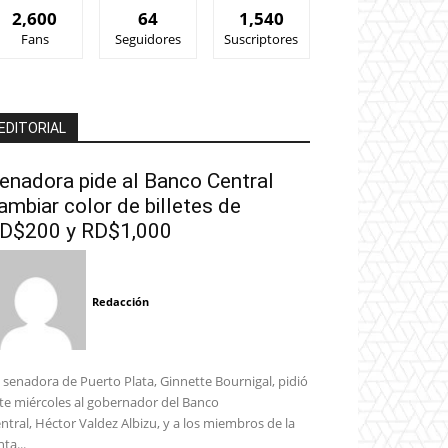
2,600
64
1,540
Fans
Seguidores
Suscriptores
EDITORIAL
enadora pide al Banco Central
ambiar color de billetes de
D$200 y RD$1,000
Redacción
 senadora de Puerto Plata, Ginnette Bournigal, pidió
te miércoles al gobernador del Banco
ntral, Héctor Valdez Albizu, y a los miembros de la
nta...