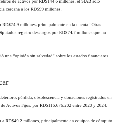
ó retiros de activos por RD$144.6 millones, el SIAB solo
ia cercana a los RD$99 millones.
n RD$74.9 millones, principalmente en la cuenta “Otras
Diputados registró descargos por RD$74.7 millones que no
tió una “opinión sin salvedad” sobre los estados financieros.
car
 deterioro, pérdida, obsolescencia y donaciones registrados en
iar de Activos Fijos, por RD$116,676,202 entre 2020 y 2024.
ron a RD$49.2 millones, principalmente en equipos de cómputo