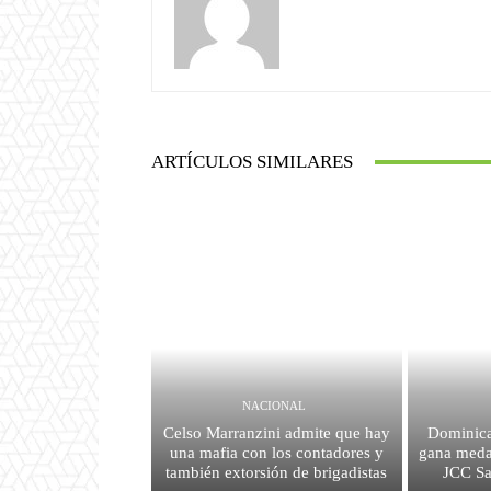
ARTÍCULOS SIMILARES
NACIONAL
Celso Marranzini admite que hay
Dominica
una mafia con los contadores y
gana medal
también extorsión de brigadistas
JCC S