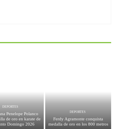
DEPORTES
DEPORTES
na Penelope Polanco
la de oro en karate de
Ferdy Agramonte conquista
anto Domingo 2026
medalla de oro en los 800 metros