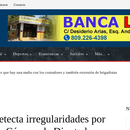
strarse
Contacto
al
Deportes
Económicas
Sociales
Más…
e que hay una mafia con los contadores y también extorsión de brigadistas
N
tecta irregularidades por