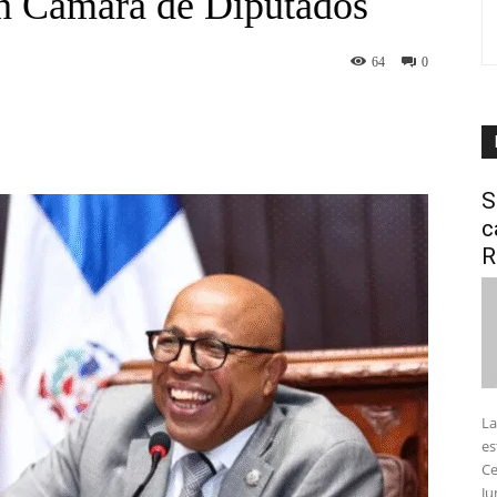
en Cámara de Diputados
64
0
interest
WhatsApp
S
c
R
La
es
Ce
Ju