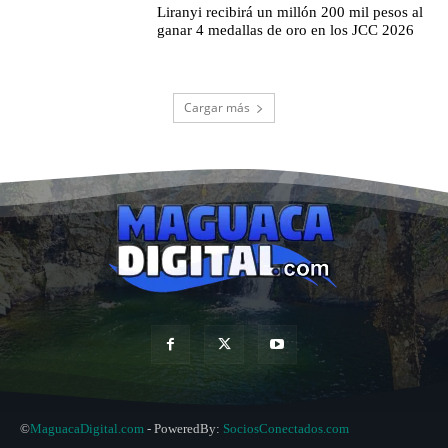
Liranyi recibirá un millón 200 mil pesos al
ganar 4 medallas de oro en los JCC 2026
Cargar más
©
MaguacaDigital.com
- PoweredBy:
SociosConectados.com