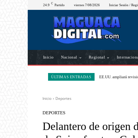
C
24.9
Partido
viernes 7/08/2026
Iniciar Sesión / Regi
Inicio
Nacional
Regional
Internacion
EE.UU. ampliará revisió
ÚLTIMAS ENTRADAS
Inicio
Deportes
DEPORTES
Delantero de origen 