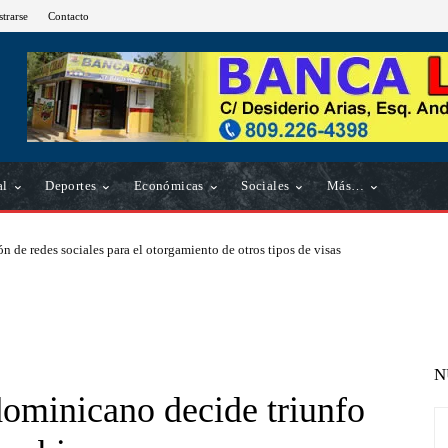
strarse
Contacto
al
Deportes
Económicas
Sociales
Más…
n de redes sociales para el otorgamiento de otros tipos de visas
N
dominicano decide triunfo