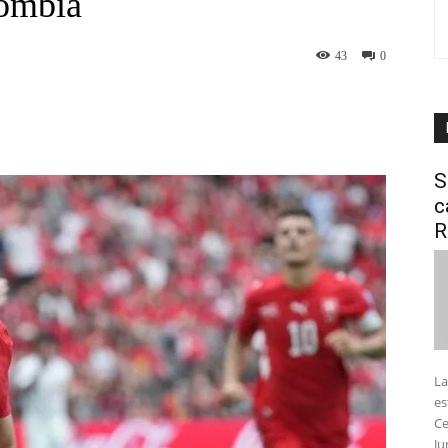
lombia
43
0
interest
WhatsApp
S
c
R
La
es
Ce
Ju