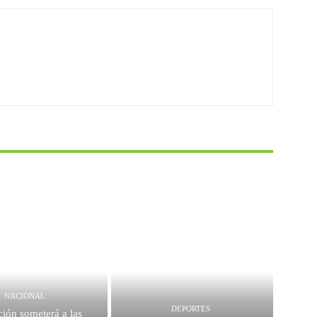
NACIONAL
DEPORTES
ión someterá a las