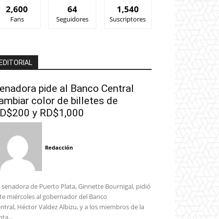
2,600
64
1,540
Fans
Seguidores
Suscriptores
EDITORIAL
enadora pide al Banco Central
ambiar color de billetes de
D$200 y RD$1,000
Redacción
 senadora de Puerto Plata, Ginnette Bournigal, pidió
te miércoles al gobernador del Banco
ntral, Héctor Valdez Albizu, y a los miembros de la
nta...