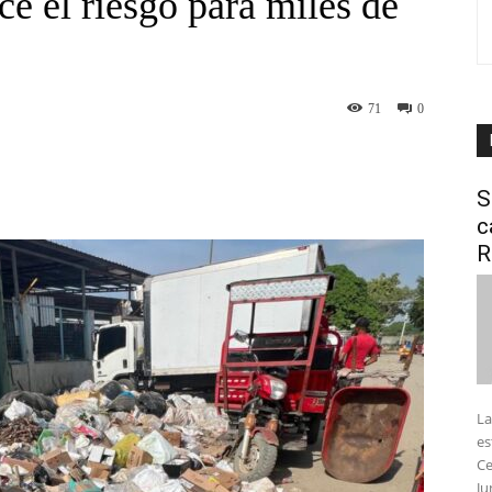
e el riesgo para miles de
71
0
interest
WhatsApp
S
c
R
La
es
Ce
Ju