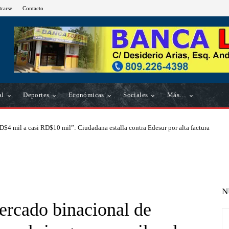
trarse
Contacto
al
Deportes
Económicas
Sociales
Más…
D$4 mil a casi RD$10 mil”: Ciudadana estalla contra Edesur por alta factura
N
ercado binacional de