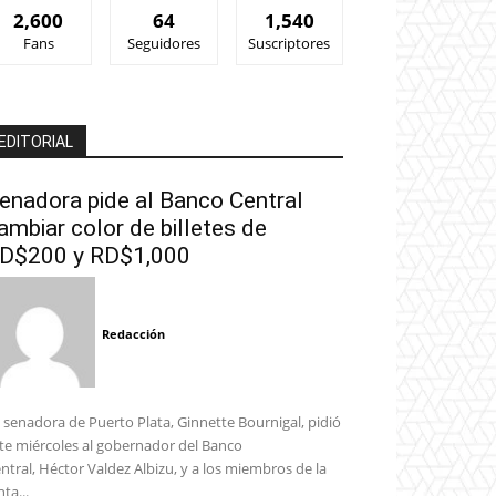
2,600
64
1,540
Fans
Seguidores
Suscriptores
EDITORIAL
enadora pide al Banco Central
ambiar color de billetes de
D$200 y RD$1,000
Redacción
 senadora de Puerto Plata, Ginnette Bournigal, pidió
te miércoles al gobernador del Banco
ntral, Héctor Valdez Albizu, y a los miembros de la
nta...