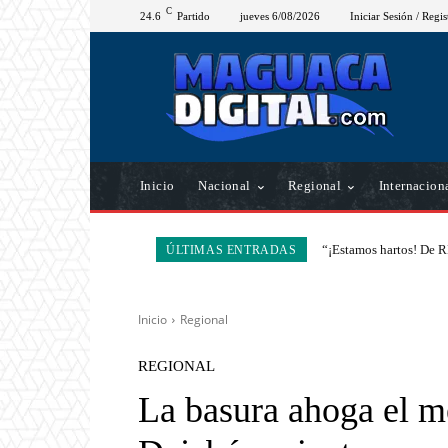
C
24.6
Partido
jueves 6/08/2026
Iniciar Sesión / Regis
Inicio
Nacional
Regional
Internacion
“¡Estamos hartos! De R
ÚLTIMAS ENTRADAS
Inicio
Regional
REGIONAL
La basura ahoga el m