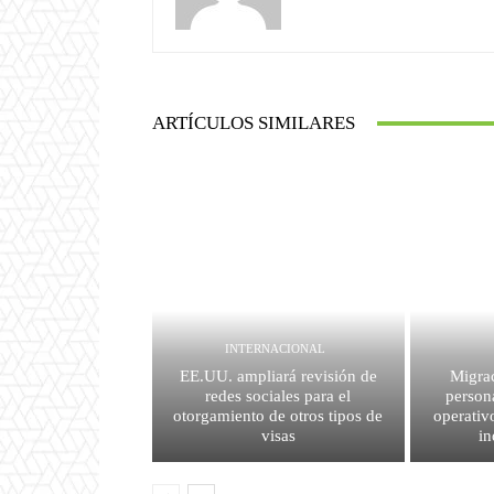
ARTÍCULOS SIMILARES
INTERNACIONAL
EE.UU. ampliará revisión de
Migrac
redes sociales para el
person
otorgamiento de otros tipos de
operativ
visas
i