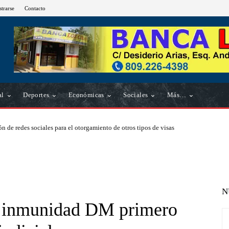
strarse
Contacto
al
Deportes
Económicas
Sociales
Más…
n de redes sociales para el otorgamiento de otros tipos de visas
N
ar inmunidad DM primero