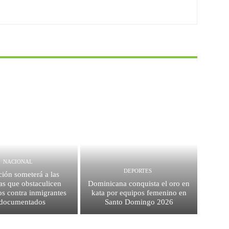
NACIONAL
DEPORTES
ión someterá a las
as que obstaculicen
Dominicana conquista el oro en
os contra inmigrantes
kata por equipos femenino en
ndocumentados
Santo Domingo 2026