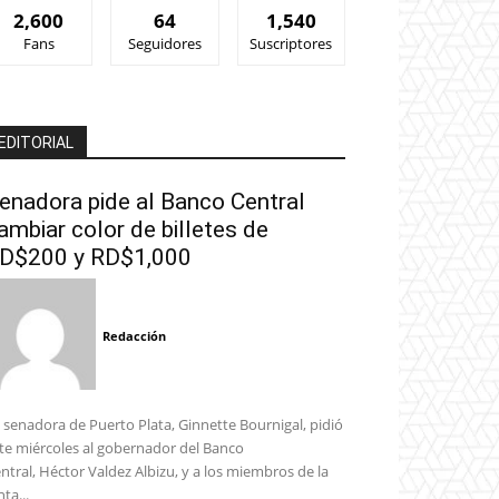
2,600
64
1,540
Fans
Seguidores
Suscriptores
EDITORIAL
enadora pide al Banco Central
ambiar color de billetes de
D$200 y RD$1,000
Redacción
 senadora de Puerto Plata, Ginnette Bournigal, pidió
te miércoles al gobernador del Banco
ntral, Héctor Valdez Albizu, y a los miembros de la
nta...