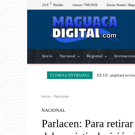
C
24.9
Partido
viernes 7/08/2026
Iniciar Sesión / Regi
Inicio
Nacional
Regional
Internacion
EE.UU. ampliará revisió
ÚLTIMAS ENTRADAS
Inicio
Nacional
NACIONAL
Parlacen: Para retir