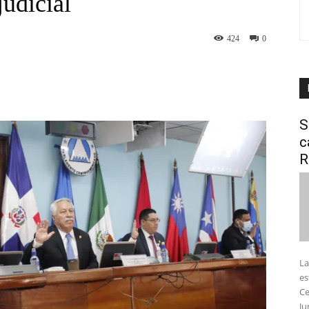
judicial
424
0
interest
WhatsApp
S
c
R
La
es
Ce
Ju