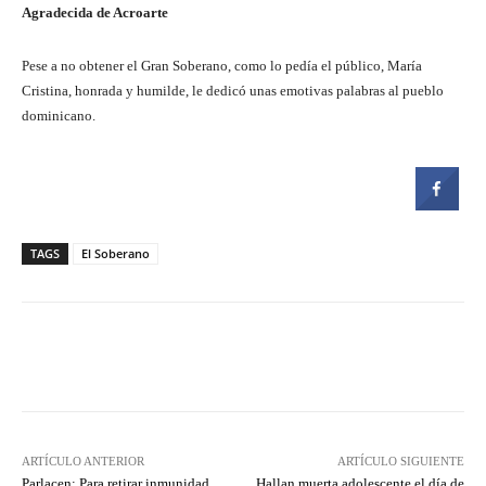
Agradecida de Acroarte
Pese a no obtener el Gran Soberano, como lo pedía el público, María
Cristina, honrada y humilde, le dedicó unas emotivas palabras al pueblo
dominicano.
TAGS
El Soberano
Facebook
Twitter
Pinterest
ARTÍCULO ANTERIOR
ARTÍCULO SIGUIENTE
Parlacen: Para retirar inmunidad
Hallan muerta adolescente el día de