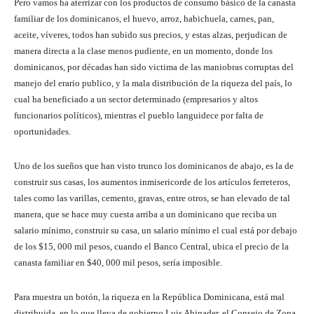
Pero vamos ha aterrizar con los productos de consumo básico de la canasta
familiar de los dominicanos, el huevo, arroz, habichuela, carnes, pan,
aceite, víveres, todos han subido sus precios, y estas alzas, perjudican de
manera directa a la clase menos pudiente, en un momento, donde los
dominicanos, por décadas han sido victima de las maniobras corruptas del
manejo del erario publico, y la mala distribución de la riqueza del país, lo
cual ha beneficiado a un sector determinado (empresarios y altos
funcionarios políticos), mientras el pueblo languidece por falta de
oportunidades.
Uno de los sueños que han visto trunco los dominicanos de abajo, es la de
construir sus casas, los aumentos inmisericorde de los artículos ferreteros,
tales como las varillas, cemento, gravas, entre otros, se han elevado de tal
manera, que se hace muy cuesta arriba a un dominicano que reciba un
salario mínimo, construir su casa, un salario mínimo el cual está por debajo
de los $15, 000 mil pesos, cuando el Banco Central, ubica el precio de la
canasta familiar en $40, 000 mil pesos, sería imposible.
Para muestra un botón, la riqueza en la República Dominicana, está mal
distribuida, en lo que lleva de gobierno Luis Abinader, el Consejo de Zona