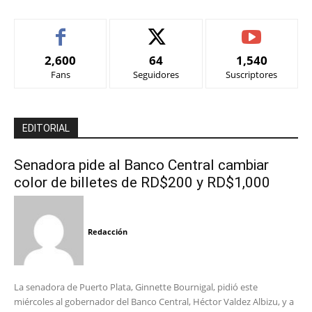
2,600
64
1,540
Fans
Seguidores
Suscriptores
EDITORIAL
Senadora pide al Banco Central cambiar
color de billetes de RD$200 y RD$1,000
Redacción
La senadora de Puerto Plata, Ginnette Bournigal, pidió este
miércoles al gobernador del Banco Central, Héctor Valdez Albizu, y a