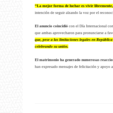
“La mejor forma de luchar es vivir libremente,
intención de seguir alzando la voz por el reconoc
El anuncio coincidió
con el Día Internacional con
que ambas aprovecharon para pronunciarse a fav
que, pese a las limitaciones legales en Repúblic
celebrando su unión.
El matrimonio ha generado numerosas reaccio
han expresado mensajes de felicitación y apoyo a 