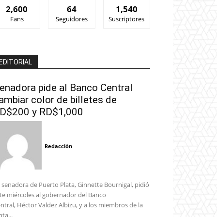
2,600
64
1,540
Fans
Seguidores
Suscriptores
EDITORIAL
enadora pide al Banco Central
ambiar color de billetes de
D$200 y RD$1,000
Redacción
 senadora de Puerto Plata, Ginnette Bournigal, pidió
te miércoles al gobernador del Banco
ntral, Héctor Valdez Albizu, y a los miembros de la
nta...