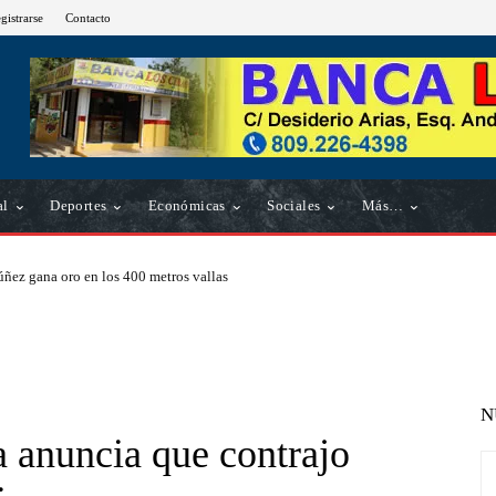
gistrarse
Contacto
al
Deportes
Económicas
Sociales
Más…
ñez gana oro en los 400 metros vallas
N
a anuncia que contrajo