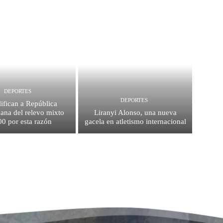
DEPORTES
DEPORTES
ifican a República
ana del relevo mixto
Liranyi Alonso, una nueva
0 por esta razón
gacela en atletismo internacional