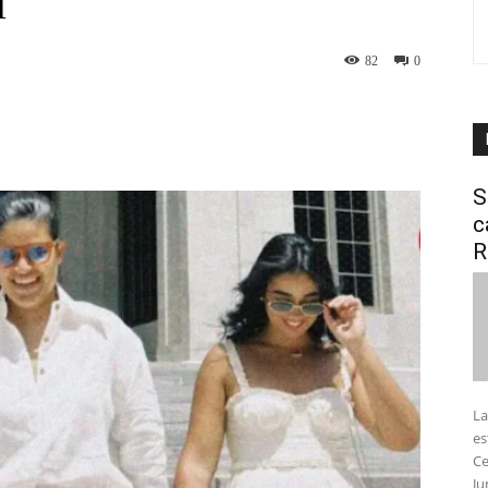
i
82
0
interest
WhatsApp
S
c
R
La
es
Ce
Ju