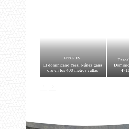
DEPORTES
Descal
El dominicano Yeral Núñez gana
Dominic
oro en los 400 metros vallas
4×10