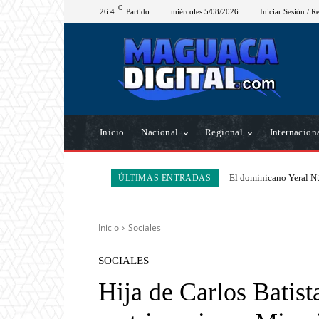
C
26.4
Partido
miércoles 5/08/2026
Iniciar Sesión / Re
Inicio
Nacional
Regional
Internacion
El dominicano Yeral Nú
ÚLTIMAS ENTRADAS
Inicio
Sociales
SOCIALES
Hija de Carlos Batist