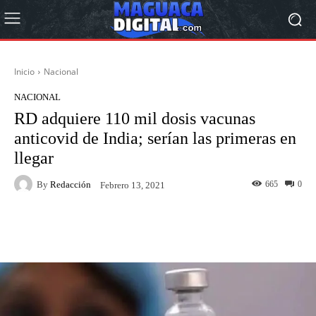
Inicio
Nacional
NACIONAL
RD adquiere 110 mil dosis vacunas
anticovid de India; serían las primeras en
llegar
By
Redacción
665
0
Febrero 13, 2021
Facebook
Twitter
Pinterest