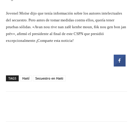
Jovenel Moïse dijo que tenía información sobre los autores intelectuales
del secuestro. Pero antes de tomar medidas contra ellos, quería tener
pruebas sólidas. «Avan nou rive nan zafè kenbe moun, fòk nou gen bon jan
prèv», afirmó el presidente al final de este CSPN que presidió
excepcionalmente.¡Comparte esta noticia!
TAGS
Haití
Secuestro en Haiti
Facebook
Twitter
Pinterest