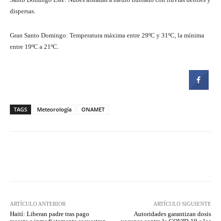
dispersas.
Gran Santo Domingo: Temperatura máxima entre 29ºC y 31ºC, la mínima
entre 19ºC a 21ºC.
TAGS
Meteorología
ONAMET
Facebook
Twitter
Pinterest
ARTÍCULO ANTERIOR
ARTÍCULO SIGUIENTE
Haití: Liberan padre tras pago
Autoridades garantizan dosis