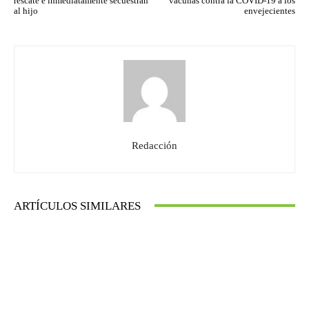
rescate e inmediatamente secuestran
vacunas contra la COVID-19 a los
al hijo
envejecientes
Redacción
ARTÍCULOS SIMILARES