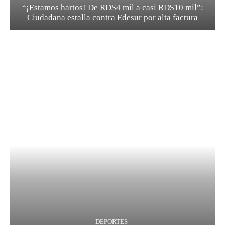
“¡Estamos hartos! De RD$4 mil a casi RD$10 mil”:
Ciudadana estalla contra Edesur por alta factura
DEPORTES