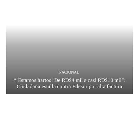
NACIONAL
“¡Estamos hartos! De RD$4 mil a casi RD$10 mil”:
Ciudadana estalla contra Edesur por alta factura