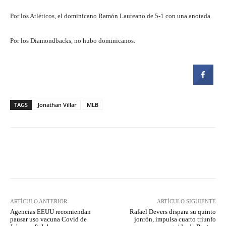
Por los Atléticos, el dominicano Ramón Laureano de 5-1 con una anotada.
Por los Diamondbacks, no hubo dominicanos.
TAGS
Jonathan Villar
MLB
Facebook
Twitter
Pinterest
ARTÍCULO ANTERIOR
ARTÍCULO SIGUIENTE
Agencias EEUU recomiendan
Rafael Devers dispara su quinto
pausar uso vacuna Covid de
jonrón, impulsa cuarto triunfo