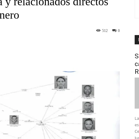
a y relacionados directos
inero
512
0
interest
WhatsApp
S
c
R
La
es
Ce
Ju