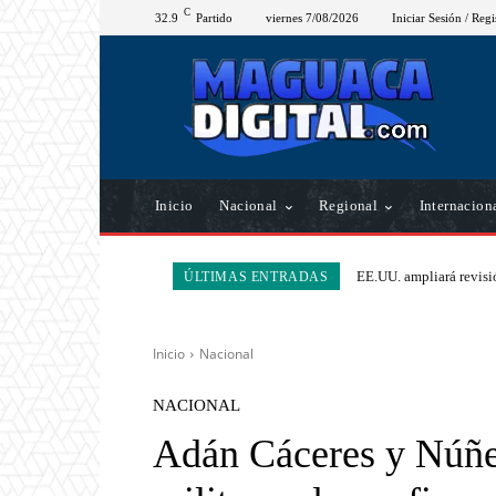
C
32.9
Partido
viernes 7/08/2026
Iniciar Sesión / Regi
Inicio
Nacional
Regional
Internacion
EE.UU. ampliará revisió
ÚLTIMAS ENTRADAS
Inicio
Nacional
NACIONAL
Adán Cáceres y Núñe