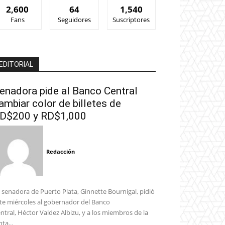
2,600
64
1,540
Fans
Seguidores
Suscriptores
EDITORIAL
enadora pide al Banco Central
ambiar color de billetes de
D$200 y RD$1,000
Redacción
 senadora de Puerto Plata, Ginnette Bournigal, pidió
te miércoles al gobernador del Banco
ntral, Héctor Valdez Albizu, y a los miembros de la
nta...