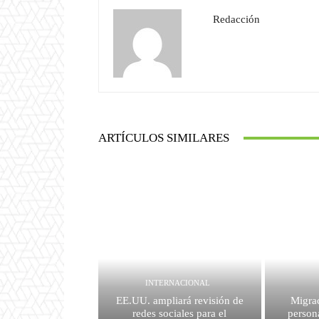
Redacción
ARTÍCULOS SIMILARES
INTERNACIONAL
EE.UU. ampliará revisión de
Migrac
redes sociales para el
person