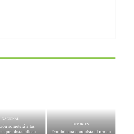
NACIONAL
DEPORTES
ión someterá a las
as que obstaculicen
Dominicana conquista el oro en