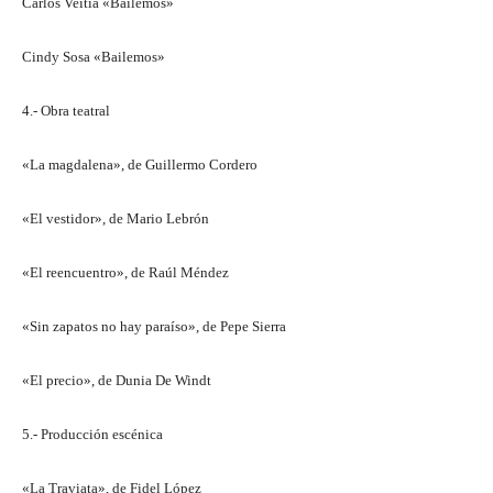
Carlos Veitía «Bailemos»
Cindy Sosa «Bailemos»
4.- Obra teatral
«La magdalena», de Guillermo Cordero
«El vestidor», de Mario Lebrón
«El reencuentro», de Raúl Méndez
«Sin zapatos no hay paraíso», de Pepe Sierra
«El precio», de Dunia De Windt
5.- Producción escénica
«La Traviata», de Fidel López