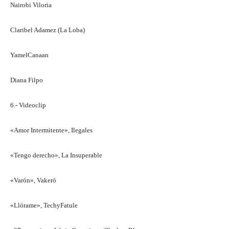
Nairobi Viloria
Claribel Adamez (La Loba)
YamelCanaan
Diana Filpo
6.- Videoclip
«Amor Intermitente», Ilegales
«Tengo derecho», La Insuperable
«Varón», Vakeró
«Llórame», TechyFatule