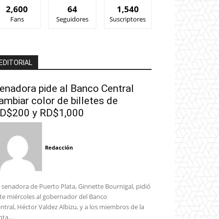
2,600
64
1,540
Fans
Seguidores
Suscriptores
EDITORIAL
enadora pide al Banco Central
ambiar color de billetes de
D$200 y RD$1,000
Redacción
 senadora de Puerto Plata, Ginnette Bournigal, pidió
te miércoles al gobernador del Banco
ntral, Héctor Valdez Albizu, y a los miembros de la
nta...