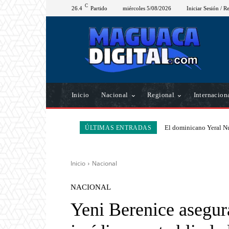
C
26.4
Partido
miércoles 5/08/2026
Iniciar Sesión / Re
Inicio
Nacional
Regional
Internacion
El dominicano Yeral Nú
ÚLTIMAS ENTRADAS
Inicio
Nacional
NACIONAL
Yeni Berenice asegur