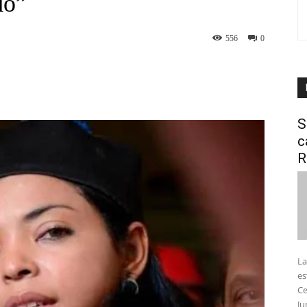
do”
556
0
interest
WhatsApp
S
c
R
La
es
Ce
Ju