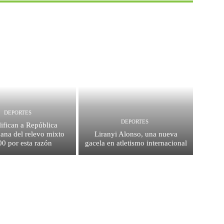
DEPORTES
DEPORTES
ifican a República
ana del relevo mixto
Liranyi Alonso, una nueva
0 por esta razón
gacela en atletismo internacional