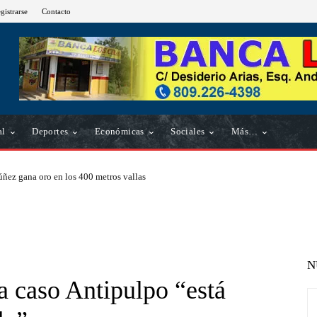
gistrarse
Contacto
al
Deportes
Económicas
Sociales
Más…
ñez gana oro en los 400 metros vallas
N
a caso Antipulpo “está