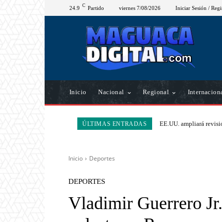
C
24.9
Partido
viernes 7/08/2026
Iniciar Sesión / Regi
Inicio
Nacional
Regional
Internacion
EE.UU. ampliará revisió
ÚLTIMAS ENTRADAS
Inicio
Deportes
DEPORTES
Vladimir Guerrero Jr