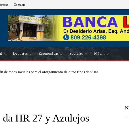
strarse
Contacto
al
Deportes
Económicas
Sociales
Más…
n de redes sociales para el otorgamiento de otros tipos de visas
N
. da HR 27 y Azulejos