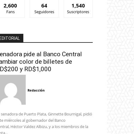
2,600
64
1,540
Fans
Seguidores
Suscriptores
EDITORIAL
enadora pide al Banco Central
ambiar color de billetes de
D$200 y RD$1,000
Redacción
 senadora de Puerto Plata, Ginnette Bournigal, pidió
te miércoles al gobernador del Banco
ntral, Héctor Valdez Albizu, y a los miembros de la
nta...