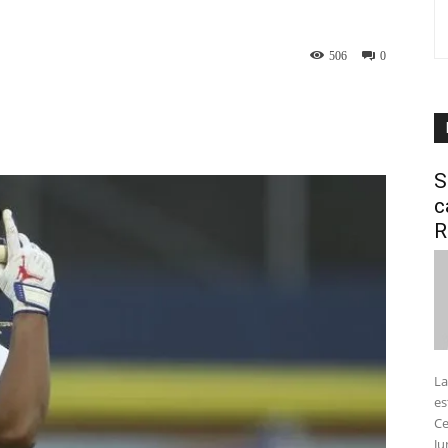
506
0
interest
WhatsApp
S
c
R
La
es
Ce
Ju