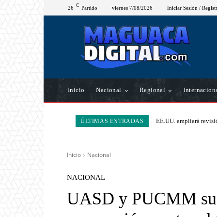
C
26
Partido
viernes 7/08/2026
Iniciar Sesión / Regist
Inicio
Nacional
Regional
Internacion
EE.UU. ampliará revisió
ÚLTIMAS ENTRADAS
Inicio
Nacional
NACIONAL
UASD y PUCMM susp