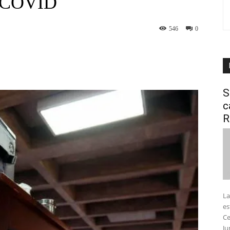
l COVID
546
0
interest
WhatsApp
S
c
R
La
es
Ce
Ju