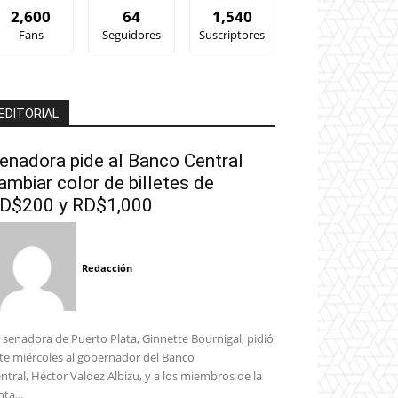
2,600
64
1,540
Fans
Seguidores
Suscriptores
EDITORIAL
enadora pide al Banco Central
ambiar color de billetes de
D$200 y RD$1,000
Redacción
 senadora de Puerto Plata, Ginnette Bournigal, pidió
te miércoles al gobernador del Banco
ntral, Héctor Valdez Albizu, y a los miembros de la
nta...