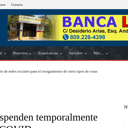
rarse
Contacto
al
Deportes
Económicas
Sociales
Más…
n de redes sociales para el otorgamiento de otros tipos de visas
N
enden temporalmente