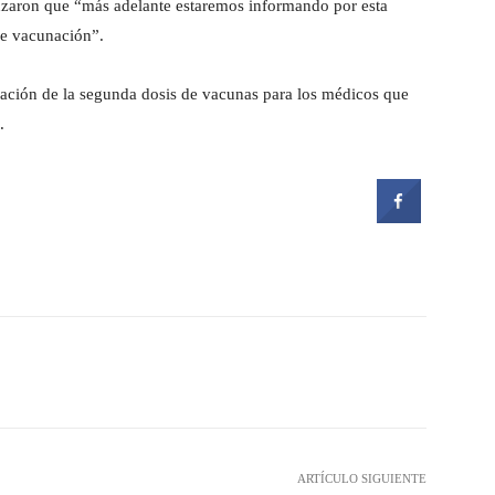
zaron que “más adelante estaremos informando por esta
de vacunación”.
ocación de la segunda dosis de vacunas para los médicos que
.
witter
Pinterest
WhatsApp
ARTÍCULO SIGUIENTE