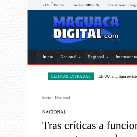
C
24.9
Partido
viernes 7/08/2026
Iniciar Sesión / Regi
Inicio
Nacional
Regional
Internacion
EE.UU. ampliará revisió
ÚLTIMAS ENTRADAS
Inicio
Nacional
NACIONAL
Tras críticas a funci