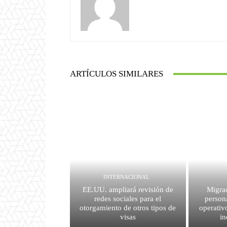
ARTÍCULOS SIMILARES
INTERNACIONAL
EE.UU. ampliará revisión de
Migrac
redes sociales para el
person
otorgamiento de otros tipos de
operativ
visas
i