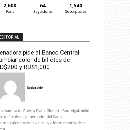
2,600
64
1,540
Fans
Seguidores
Suscriptores
EDITORIAL
enadora pide al Banco Central
ambiar color de billetes de
D$200 y RD$1,000
Redacción
 senadora de Puerto Plata, Ginnette Bournigal, pidió
te miércoles al gobernador del Banco
ntral, Héctor Valdez Albizu, y a los miembros de la
nta...