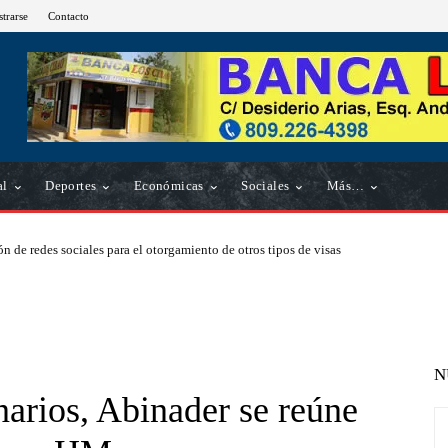
strarse
Contacto
al
Deportes
Económicas
Sociales
Más…
n de redes sociales para el otorgamiento de otros tipos de visas
N
onarios, Abinader se reúne