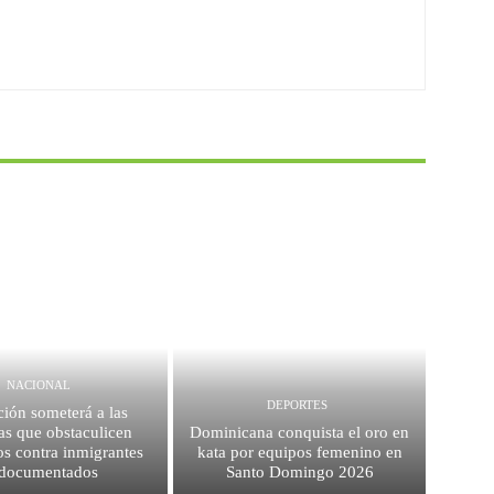
NACIONAL
DEPORTES
ión someterá a las
as que obstaculicen
Dominicana conquista el oro en
os contra inmigrantes
kata por equipos femenino en
ndocumentados
Santo Domingo 2026