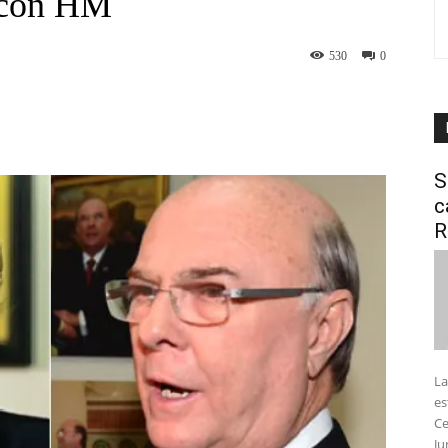
» con HM
530
0
interest
WhatsApp
S
c
R
La
es
Ce
Ju