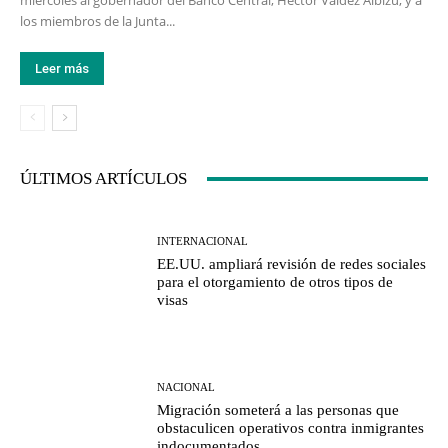
miércoles al gobernador del Banco Central, Héctor Valdez Albizu, y a
los miembros de la Junta...
Leer más
ÚLTIMOS ARTÍCULOS
INTERNACIONAL
EE.UU. ampliará revisión de redes sociales
para el otorgamiento de otros tipos de
visas
NACIONAL
Migración someterá a las personas que
obstaculicen operativos contra inmigrantes
indocumentados