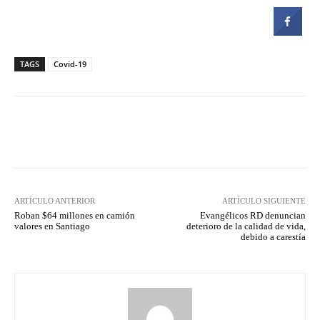
TAGS
Covid-19
Facebook
Twitter
Pinterest
ARTÍCULO ANTERIOR
ARTÍCULO SIGUIENTE
Roban $64 millones en camión
Evangélicos RD denuncian
valores en Santiago
deterioro de la calidad de vida,
debido a carestía