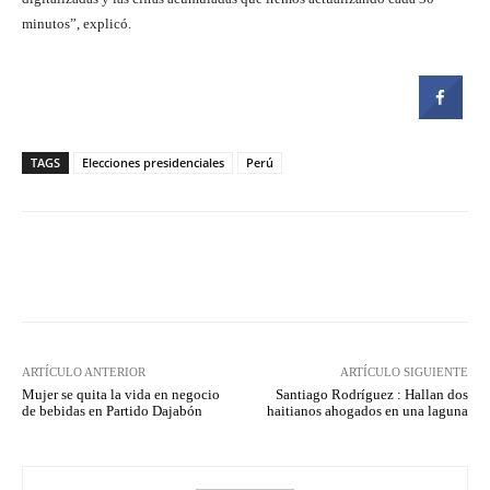
minutos”, explicó.
TAGS
Elecciones presidenciales
Perú
Facebook
Twitter
Pinterest
ARTÍCULO ANTERIOR
ARTÍCULO SIGUIENTE
Mujer se quita la vida en negocio
Santiago Rodríguez : Hallan dos
de bebidas en Partido Dajabón
haitianos ahogados en una laguna