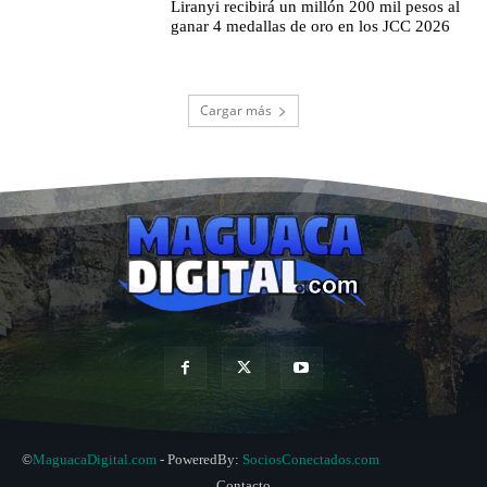
Liranyi recibirá un millón 200 mil pesos al
ganar 4 medallas de oro en los JCC 2026
Cargar más
©
MaguacaDigital.com
- PoweredBy:
SociosConectados.com
Contacto