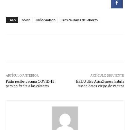
TAGS
borto
Niña violada
Tres causales del aborto
Facebook
Twitter
Pinterest
ARTÍCULO ANTERIOR
ARTÍCULO SIGUIENTE
Putin recibe vacuna COVID-19,
EEUU dice AstraZeneca habría
pero no frente a las cámaras
usado datos viejos de vacuna