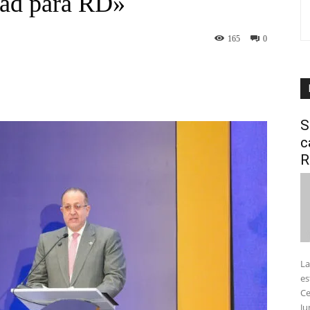
idad para RD»
165
0
interest
WhatsApp
S
c
R
La
es
Ce
Ju