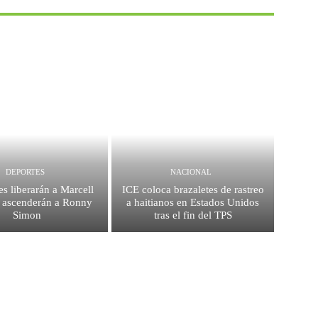
DEPORTES
NACIONAL
es liberarán a Marcell
ICE coloca brazaletes de rastreo
 ascenderán a Ronny
a haitianos en Estados Unidos
Simon
tras el fin del TPS