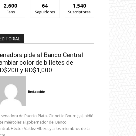
2,600
64
1,540
Fans
Seguidores
Suscriptores
EDITORIAL
enadora pide al Banco Central
ambiar color de billetes de
D$200 y RD$1,000
Redacción
 senadora de Puerto Plata, Ginnette Bournigal, pidió
te miércoles al gobernador del Banco
ntral, Héctor Valdez Albizu, y a los miembros de la
nta...