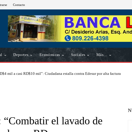
trarse
Contacto
al
Deportes
Económicas
Sociales
Más…
D$4 mil a casi RD$10 mil”: Ciudadana estalla contra Edesur por alta factura
N
 “Combatir el lavado de