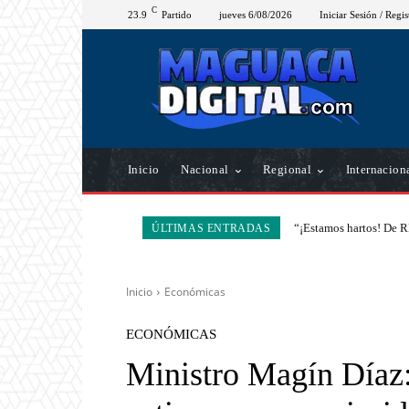
C
23.9
Partido
jueves 6/08/2026
Iniciar Sesión / Regis
Inicio
Nacional
Regional
Internacion
“¡Estamos hartos! De R
ÚLTIMAS ENTRADAS
Inicio
Económicas
ECONÓMICAS
Ministro Magín Díaz: