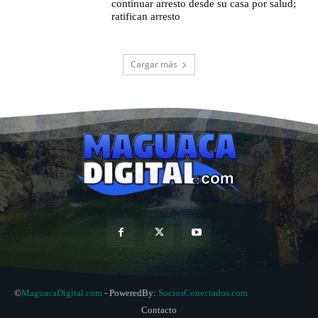
continuar arresto desde su casa por salud;
ratifican arresto
Cargar más
©
MaguacaDigital.com
- PoweredBy:
SociosConectados.com
Contacto