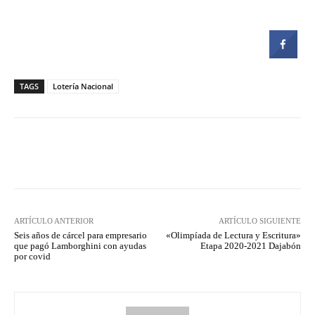
TAGS
Lotería Nacional
Facebook
Twitter
Pinterest
ARTÍCULO ANTERIOR
ARTÍCULO SIGUIENTE
Seis años de cárcel para empresario
«Olimpíada de Lectura y Escritura»
que pagó Lamborghini con ayudas
Etapa 2020-2021 Dajabón
por covid