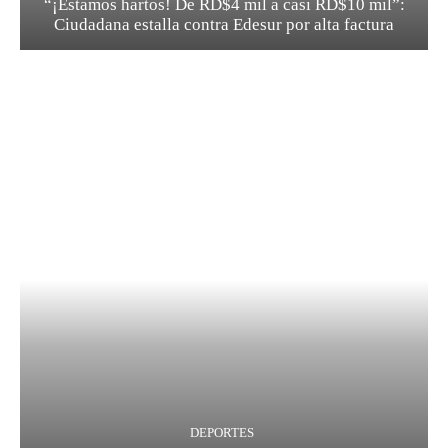
“¡Estamos hartos! De RD$4 mil a casi RD$10 mil”:
Ciudadana estalla contra Edesur por alta factura
DEPORTES