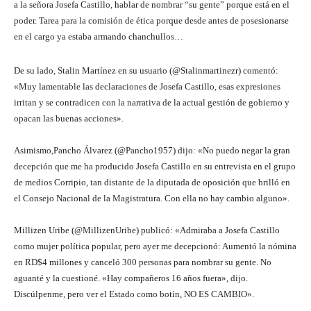
a la señora Josefa Castillo, hablar de nombrar “su gente” porque está en el
poder. Tarea para la comisión de ética porque desde antes de posesionarse
en el cargo ya estaba armando chanchullos…
De su lado, Stalin Martínez en su usuario (@Stalinmartinezr) comentó:
«Muy lamentable las declaraciones de Josefa Castillo, esas expresiones
irritan y se contradicen con la narrativa de la actual gestión de gobierno y
opacan las buenas acciones».
Asimismo,Pancho Álvarez (@Pancho1957) dijo: «No puedo negar la gran
decepción que me ha producido Josefa Castillo en su entrevista en el grupo
de medios Corripio, tan distante de la diputada de oposición que brilló en
el Consejo Nacional de la Magistratura. Con ella no hay cambio alguno».
Millizen Uribe (@MillizenUribe) publicó: «Admiraba a Josefa Castillo
como mujer política popular, pero ayer me decepcionó: Aumentó la nómina
en RD$4 millones y canceló 300 personas para nombrar su gente. No
aguanté y la cuestioné. «Hay compañeros 16 años fuera», dijo.
Discúlpenme, pero ver el Estado como botín, NO ES CAMBIO».