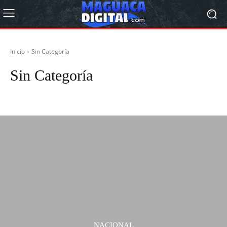
Inicio
Sin Categoría
Sin Categoría
Deportes
Económicas
Editorial
Internacional
Nacional
Opinión
NACIONAL