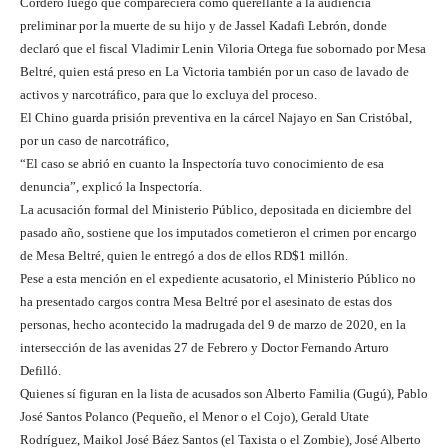
Cordero luego que compareciera como querellante a la audiencia
preliminar por la muerte de su hijo y de Jassel Kadafi Lebrón, donde
declaró que el fiscal Vladimir Lenin Viloria Ortega fue sobornado por Mesa
Beltré, quien está preso en La Victoria también por un caso de lavado de
activos y narcotráfico, para que lo excluya del proceso.
El Chino guarda prisión preventiva en la cárcel Najayo en San Cristóbal,
por un caso de narcotráfico,
“El caso se abrió en cuanto la Inspectoría tuvo conocimiento de esa
denuncia”, explicó la Inspectoría.
La acusación formal del Ministerio Público, depositada en diciembre del
pasado año, sostiene que los imputados cometieron el crimen por encargo
de Mesa Beltré, quien le entregó a dos de ellos RD$1 millón.
Pese a esta mención en el expediente acusatorio, el Ministerio Público no
ha presentado cargos contra Mesa Beltré por el asesinato de estas dos
personas, hecho acontecido la madrugada del 9 de marzo de 2020, en la
intersección de las avenidas 27 de Febrero y Doctor Fernando Arturo
Defilló.
Quienes sí figuran en la lista de acusados son Alberto Familia (Gugú), Pablo
José Santos Polanco (Pequeño, el Menor o el Cojo), Gerald Utate
Rodríguez, Maikol José Báez Santos (el Taxista o el Zombie), José Alberto