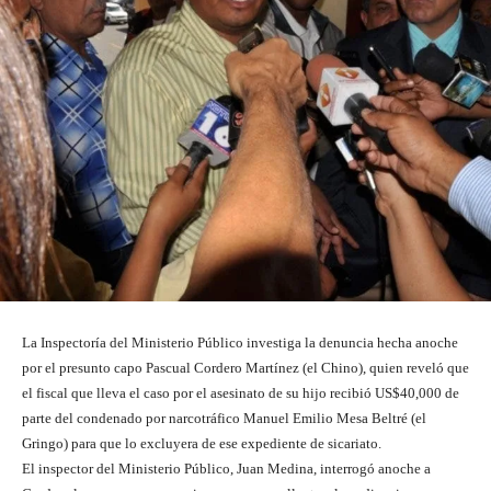
La Inspectoría del Ministerio Público investiga la denuncia hecha anoche
por el presunto capo Pascual Cordero Martínez (el Chino), quien reveló que
el fiscal que lleva el caso por el asesinato de su hijo recibió US$40,000 de
parte del condenado por narcotráfico Manuel Emilio Mesa Beltré (el
Gringo) para que lo excluyera de ese expediente de sicariato.
El inspector del Ministerio Público, Juan Medina, interrogó anoche a