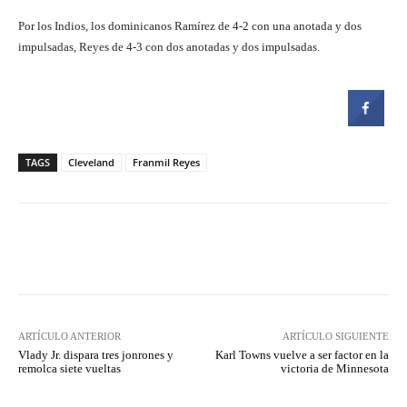
Por los Indios, los dominicanos Ramírez de 4-2 con una anotada y dos
impulsadas, Reyes de 4-3 con dos anotadas y dos impulsadas.
TAGS
Cleveland
Franmil Reyes
Facebook
Twitter
Pinterest
ARTÍCULO ANTERIOR
ARTÍCULO SIGUIENTE
Vlady Jr. dispara tres jonrones y
Karl Towns vuelve a ser factor en la
remolca siete vueltas
victoria de Minnesota