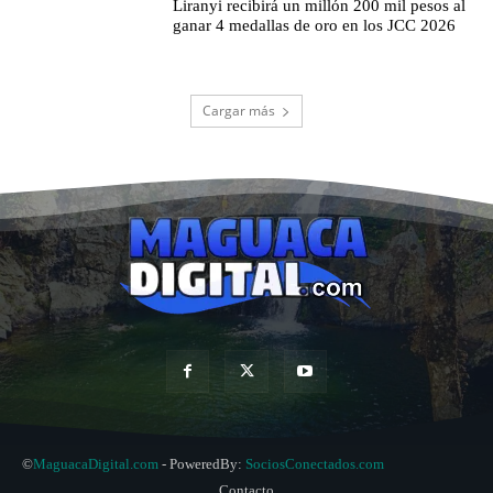
Liranyi recibirá un millón 200 mil pesos al
ganar 4 medallas de oro en los JCC 2026
Cargar más
©
MaguacaDigital.com
- PoweredBy:
SociosConectados.com
Contacto