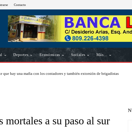
strarse
Contacto
al
Deportes
Económicas
Sociales
Más…
e que hay una mafia con los contadores y también extorsión de brigadistas
N
s mortales a su paso al sur