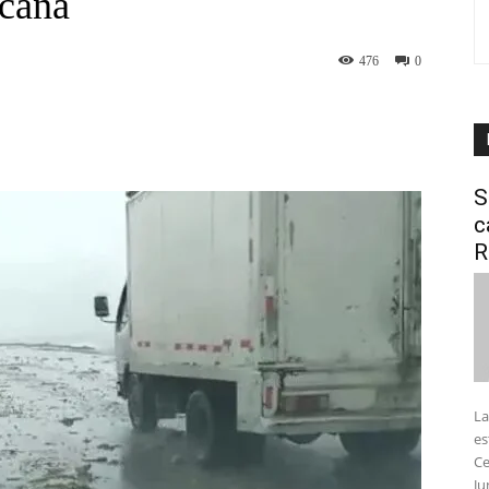
cana
476
0
interest
WhatsApp
S
c
R
La
es
Ce
Ju