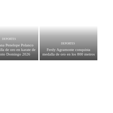
DEPORTES
DEPORTES
na Penelope Polanco
la de oro en karate de
Ferdy Agramonte conquista
anto Domingo 2026
medalla de oro en los 800 metros