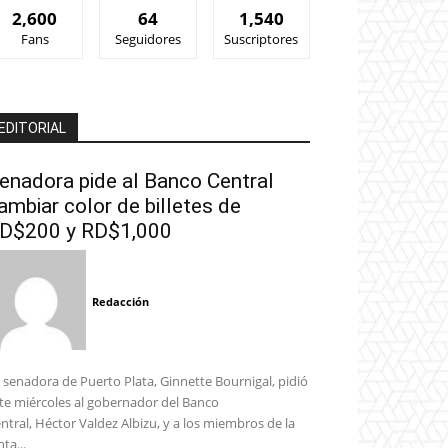
2,600
64
1,540
Fans
Seguidores
Suscriptores
EDITORIAL
enadora pide al Banco Central
ambiar color de billetes de
D$200 y RD$1,000
Redacción
 senadora de Puerto Plata, Ginnette Bournigal, pidió
te miércoles al gobernador del Banco
ntral, Héctor Valdez Albizu, y a los miembros de la
nta...