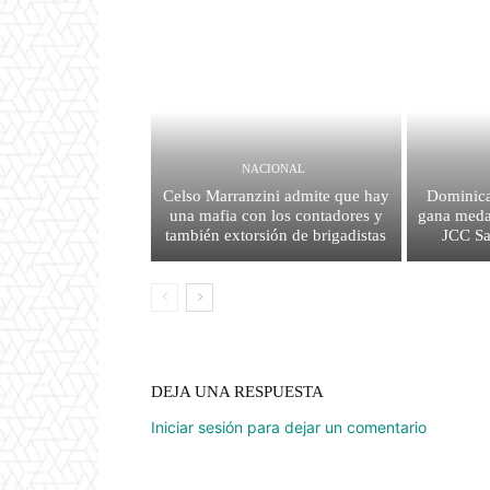
NACIONAL
Celso Marranzini admite que hay
Dominica
una mafia con los contadores y
gana medal
también extorsión de brigadistas
JCC S
DEJA UNA RESPUESTA
Iniciar sesión para dejar un comentario