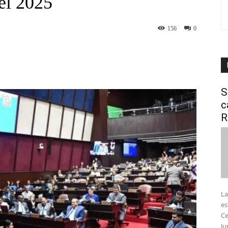
el 2025
156
0
interest
WhatsApp
S
c
R
La
es
Ce
Ju