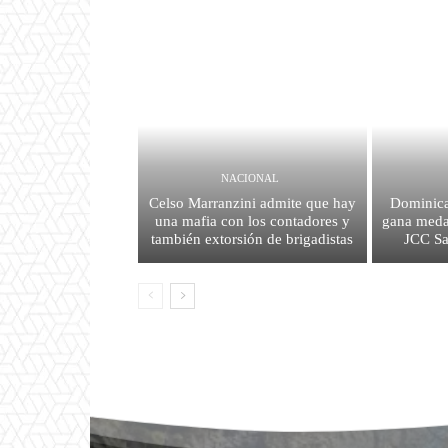
NACIONAL
Celso Marranzini admite que hay
Dominica
una mafia con los contadores y
gana medal
también extorsión de brigadistas
JCC S