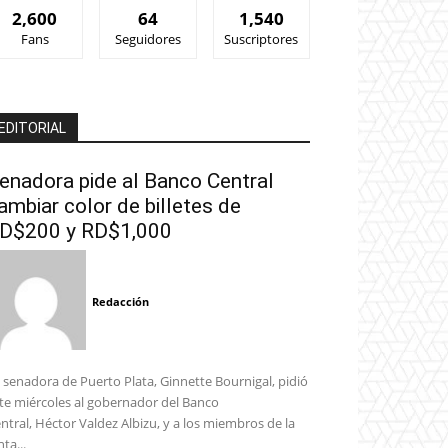
2,600
64
1,540
Fans
Seguidores
Suscriptores
EDITORIAL
enadora pide al Banco Central
ambiar color de billetes de
D$200 y RD$1,000
Redacción
 senadora de Puerto Plata, Ginnette Bournigal, pidió
te miércoles al gobernador del Banco
ntral, Héctor Valdez Albizu, y a los miembros de la
nta...