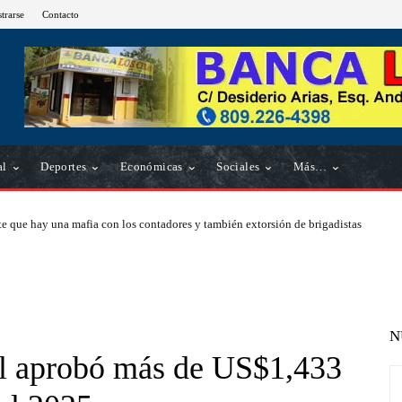
strarse
Contacto
al
Deportes
Económicas
Sociales
Más…
e que hay una mafia con los contadores y también extorsión de brigadistas
N
l aprobó más de US$1,433