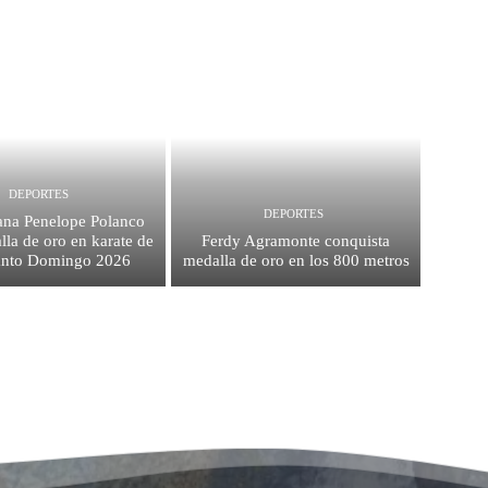
DEPORTES
DEPORTES
na Penelope Polanco
la de oro en karate de
Ferdy Agramonte conquista
anto Domingo 2026
medalla de oro en los 800 metros