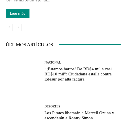
los miembros de la Junta...
Leer más
ÚLTIMOS ARTÍCULOS
NACIONAL
“¡Estamos hartos! De RD$4 mil a casi
RD$10 mil”: Ciudadana estalla contra
Edesur por alta factura
DEPORTES
Los Pirates liberarán a Marcell Ozuna y
ascenderán a Ronny Simon