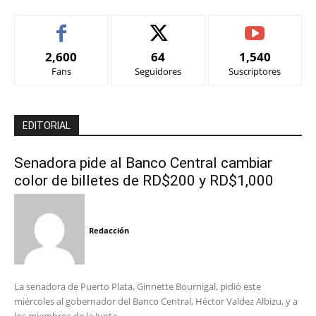
2,600
64
1,540
Fans
Seguidores
Suscriptores
EDITORIAL
Senadora pide al Banco Central cambiar
color de billetes de RD$200 y RD$1,000
Redacción
La senadora de Puerto Plata, Ginnette Bournigal, pidió este
miércoles al gobernador del Banco Central, Héctor Valdez Albizu, y a