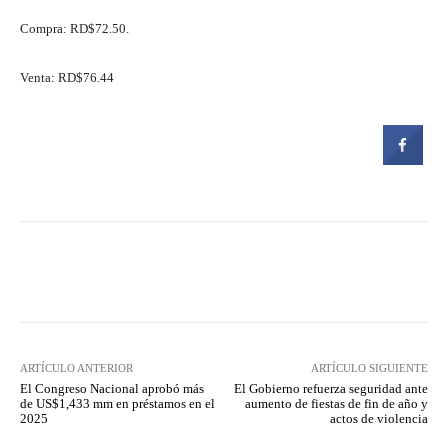
Compra: RD$72.50.
Venta: RD$76.44
Facebook
Twitter
Pinterest
ARTÍCULO ANTERIOR
ARTÍCULO SIGUIENTE
El Congreso Nacional aprobó más
El Gobierno refuerza seguridad ante
de US$1,433 mm en préstamos en el
aumento de fiestas de fin de año y
2025
actos de violencia