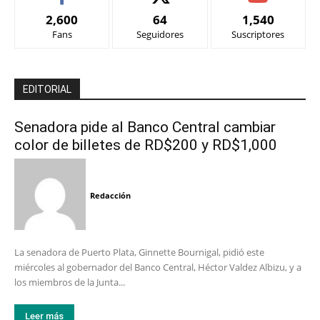
2,600
64
1,540
Fans
Seguidores
Suscriptores
EDITORIAL
Senadora pide al Banco Central cambiar
color de billetes de RD$200 y RD$1,000
Redacción
La senadora de Puerto Plata, Ginnette Bournigal, pidió este
miércoles al gobernador del Banco Central, Héctor Valdez Albizu, y a
los miembros de la Junta...
Leer más