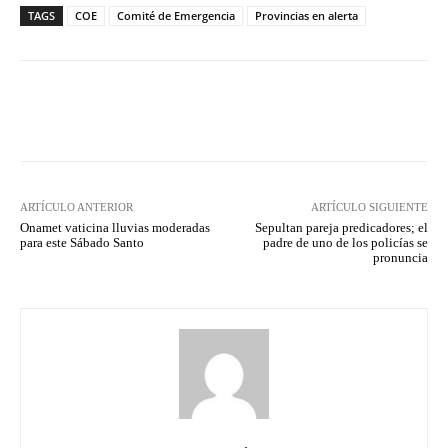
TAGS
COE
Comité de Emergencia
Provincias en alerta
Facebook
Twitter
Pinterest
ARTÍCULO ANTERIOR
ARTÍCULO SIGUIENTE
Onamet vaticina lluvias moderadas
Sepultan pareja predicadores; el
para este Sábado Santo
padre de uno de los policías se
pronuncia