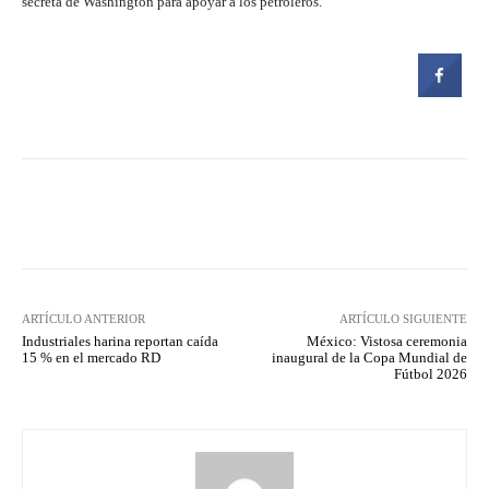
secreta de Washington para apoyar a los petroleros.
Facebook
Twitter
Pinterest
ARTÍCULO ANTERIOR
ARTÍCULO SIGUIENTE
Industriales harina reportan caída
México: Vistosa ceremonia
15 % en el mercado RD
inaugural de la Copa Mundial de
Fútbol 2026