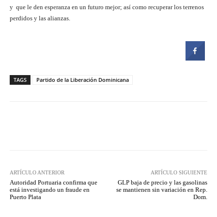
y que le den esperanza en un futuro mejor; así como recuperar los terrenos
perdidos y las alianzas.
TAGS
Partido de la Liberación Dominicana
Facebook
Twitter
Pinterest
ARTÍCULO ANTERIOR
ARTÍCULO SIGUIENTE
Autoridad Portuaria confirma que
GLP baja de precio y las gasolinas
está investigando un fraude en
se mantienen sin variación en Rep.
Puerto Plata
Dom.