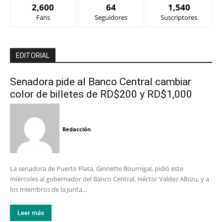
2,600
64
1,540
Fans
Seguidores
Suscriptores
EDITORIAL
Senadora pide al Banco Central cambiar
color de billetes de RD$200 y RD$1,000
Redacción
La senadora de Puerto Plata, Ginnette Bournigal, pidió este
miércoles al gobernador del Banco Central, Héctor Valdez Albizu, y a
los miembros de la Junta...
Leer más