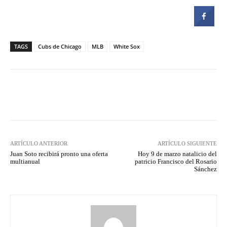
TAGS
Cubs de Chicago
MLB
White Sox
Facebook
Twitter
Pinterest
ARTÍCULO ANTERIOR
ARTÍCULO SIGUIENTE
Juan Soto recibirá pronto una oferta
Hoy 9 de marzo natalicio del
multianual
patricio Francisco del Rosario
Sánchez