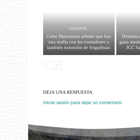
NACIONAL
Celso Marranzini admite que hay
Dominica
una mafia con los contadores y
gana medal
también extorsión de brigadistas
JCC S
DEJA UNA RESPUESTA
Iniciar sesión para dejar un comentario