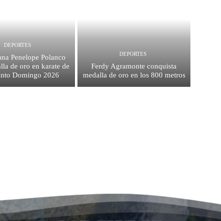
DEPORTES
DEPORTES
na Penelope Polanco
la de oro en karate de
Ferdy Agramonte conquista
anto Domingo 2026
medalla de oro en los 800 metros