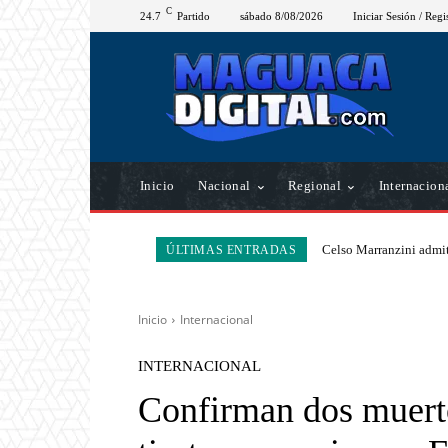
C
24.7
Partido
sábado 8/08/2026
Iniciar Sesión / Regi
Inicio
Nacional
Regional
Internacion
Celso Marranzini admit
ÚLTIMAS ENTRADAS
Inicio
Internacional
INTERNACIONAL
Confirman dos muerto