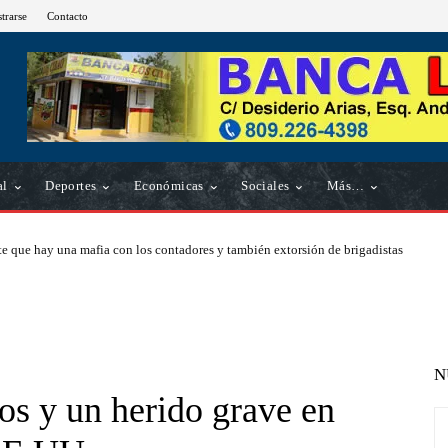
strarse
Contacto
al
Deportes
Económicas
Sociales
Más…
e que hay una mafia con los contadores y también extorsión de brigadistas
N
s y un herido grave en