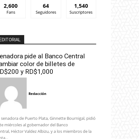
2,600
64
1,540
Fans
Seguidores
Suscriptores
EDITORIAL
enadora pide al Banco Central
ambiar color de billetes de
D$200 y RD$1,000
Redacción
 senadora de Puerto Plata, Ginnette Bournigal, pidió
te miércoles al gobernador del Banco
ntral, Héctor Valdez Albizu, y a los miembros de la
nta...