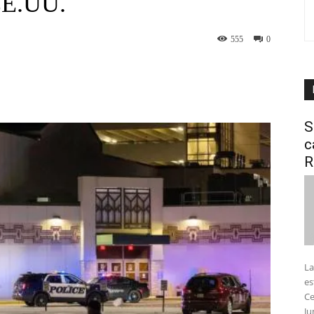
 EE.UU.
555
0
interest
WhatsApp
S
c
R
La
es
Ce
Ju