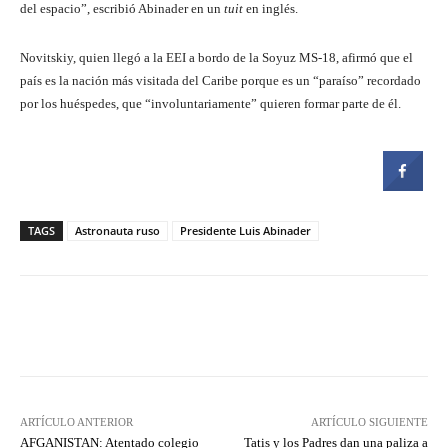
del espacio”, escribió Abinader en un
tuit
en inglés.
Novitskiy, quien llegó a la EEI a bordo de la Soyuz MS-18, afirmó que el
país es la nación más visitada del Caribe porque es un “paraíso” recordado
por los huéspedes, que “involuntariamente” quieren formar parte de él.
TAGS
Astronauta ruso
Presidente Luis Abinader
Facebook
Twitter
Pinterest
ARTÍCULO ANTERIOR
ARTÍCULO SIGUIENTE
AFGANISTAN: Atentado colegio
Tatis y los Padres dan una paliza a