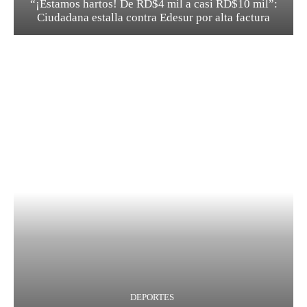
“¡Estamos hartos! De RD$4 mil a casi RD$10 mil”:
Ciudadana estalla contra Edesur por alta factura
DEPORTES