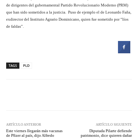
de dirigentes del gubernamental Partido Revolucionario Moderno (PRM)
que han sido sometidos a la justicia. Puso de ejemplo el de Leonardo Faña,
exdirector del Instituto Agrario Dominicano, quien fue sometido por “líos
de faldas”.
TAGS
PLD
Facebook
Twitter
Pinterest
ARTÍCULO ANTERIOR
ARTÍCULO SIGUIENTE
Este viernes llegarán más vacunas
Diputada Pilarte defiende
de Pfizer al país, dijo Alfredo
patrimonio, dice quieren dañar