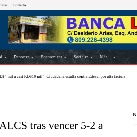
trarse
Contacto
al
Deportes
Económicas
Sociales
Más…
D$4 mil a casi RD$10 mil”: Ciudadana estalla contra Edesur por alta factura
N
 ALCS tras vencer 5-2 a