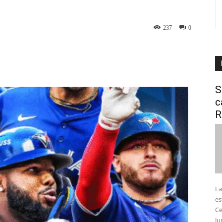
237
0
interest
WhatsApp
S
c
R
La
es
Ce
Ju