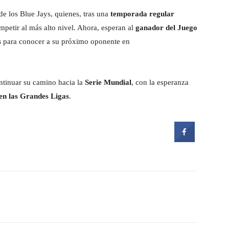
 de los Blue Jays, quienes, tras una
temporada regular
petir al más alto nivel. Ahora, esperan al
ganador del Juego
s
para conocer a su próximo oponente en
tinuar su camino hacia la
Serie Mundial
, con la esperanza
 en las Grandes Ligas
.
witter
Pinterest
WhatsApp