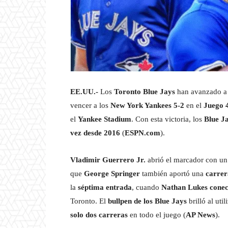
EE.UU.-
Los
Toronto Blue Jays
han avanzado a
vencer a los
New York Yankees 5-2
en el
Juego 4
el
Yankee Stadium
. Con esta victoria, los
Blue Ja
vez desde 2016
(
ESPN.com
).
Vladimir Guerrero Jr.
abrió el marcador con u
que
George Springer
también aportó una
carrer
la
séptima entrada
, cuando
Nathan Lukes conect
Toronto. El
bullpen de los Blue Jays
brilló al util
solo dos carreras
en todo el juego (
AP News
).