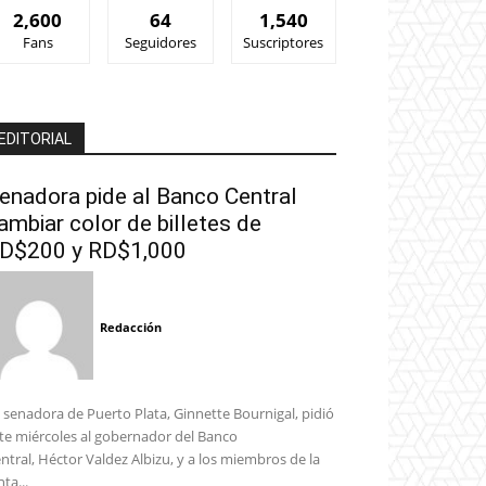
2,600
64
1,540
Fans
Seguidores
Suscriptores
EDITORIAL
enadora pide al Banco Central
ambiar color de billetes de
D$200 y RD$1,000
Redacción
 senadora de Puerto Plata, Ginnette Bournigal, pidió
te miércoles al gobernador del Banco
ntral, Héctor Valdez Albizu, y a los miembros de la
nta...