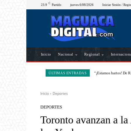
C
23.9
Partido
jueves 6/08/2026
Iniciar Sesión / Regis
Inicio
Nacional
Regional
Internacion
“¡Estamos hartos! De R
ÚLTIMAS ENTRADAS
Inicio
Deportes
DEPORTES
Toronto avanzan a la