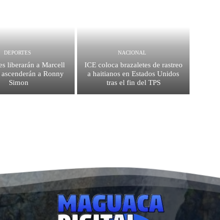
DEPORTES
NACIONAL
es liberarán a Marcell
ICE coloca brazaletes de rastreo
 ascenderán a Ronny
a haitianos en Estados Unidos
Simon
tras el fin del TPS