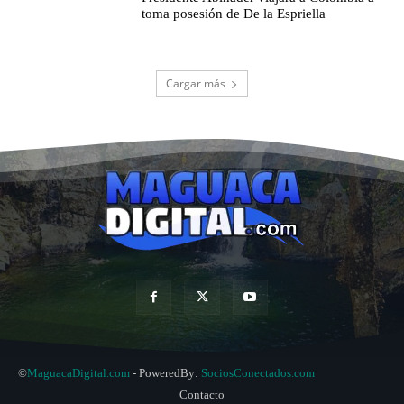
toma posesión de De la Espriella
Cargar más
©
MaguacaDigital.com
- PoweredBy:
SociosConectados.com
Contacto