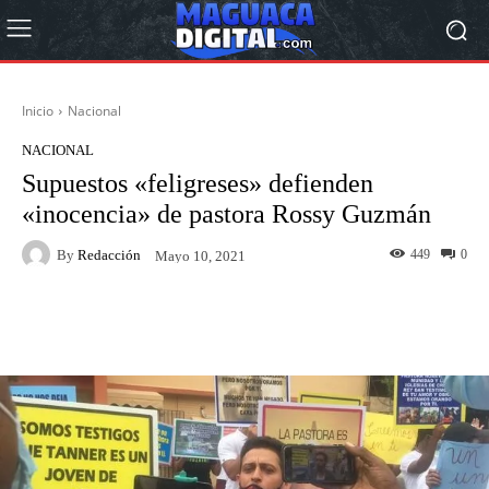
Inicio
Nacional
NACIONAL
Supuestos «feligreses» defienden
«inocencia» de pastora Rossy Guzmán
By
Redacción
449
0
Mayo 10, 2021
Facebook
Twitter
Pinterest