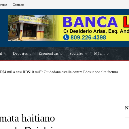
trarse
Contacto
al
Deportes
Económicas
Sociales
Más…
D$4 mil a casi RD$10 mil”: Ciudadana estalla contra Edesur por alta factura
N
mata haitiano