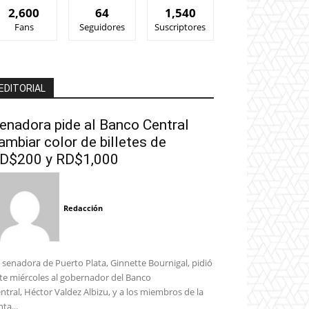
2,600
64
1,540
Fans
Seguidores
Suscriptores
EDITORIAL
enadora pide al Banco Central
ambiar color de billetes de
D$200 y RD$1,000
Redacción
 senadora de Puerto Plata, Ginnette Bournigal, pidió
te miércoles al gobernador del Banco
ntral, Héctor Valdez Albizu, y a los miembros de la
nta...