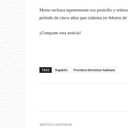
Moise rechaza tajantemente esa posición y reiter
período de cinco años que culmina en febrero d
¡Comparte esta noticia!
TAGS
Dajabón
Frontera dominico-haitiana
Facebook
T
Cuota
ARTÍCULO ANTERIOR