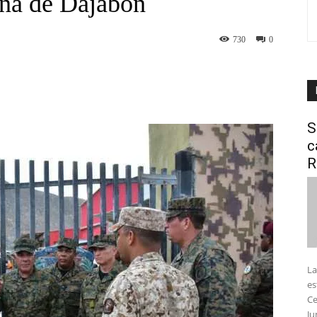
na de Dajabón
730
0
interest
WhatsApp
S
c
R
La
es
Ce
Ju