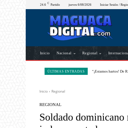
C
24.6
Partido
jueves 6/08/2026
Iniciar Sesión / Regis
Inicio
Nacional
Regional
Internacion
“¡Estamos hartos! De R
ÚLTIMAS ENTRADAS
Inicio
Regional
REGIONAL
Soldado dominicano 